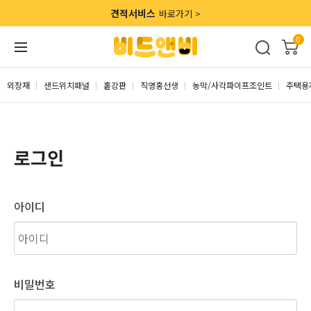
견적서비스
바로가기 >
0
외장재
샌드위치패널
홑강판
직영홍선생
농막/사각파이프조인트
주택용
로그인
아이디
비밀번호