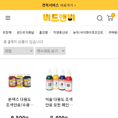
견적서비스
바로가기 >
0
외장재
샌드위치패널
홑강판
직영홍선생
농막/사각파이프조인트
주택용
총
2
개의 상품이 있습니다
본덱스 다용도
믹솔 다용도 조색
조색안료/수용성
안료 모든 페인트
(100ml) 언제
및 코팅제를
어디서나
조색할 수 있는
9,500
8,400