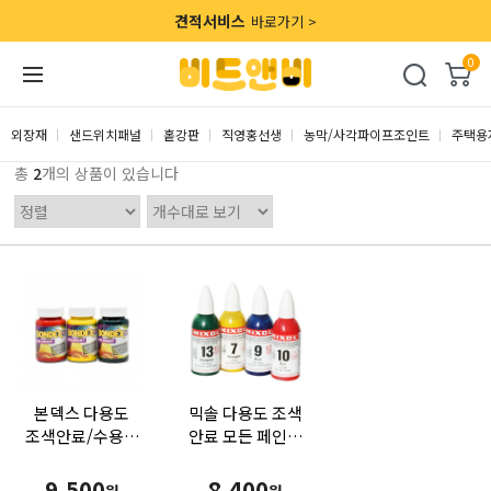
견적서비스
바로가기 >
0
외장재
샌드위치패널
홑강판
직영홍선생
농막/사각파이프조인트
주택용
총
2
개의 상품이 있습니다
본덱스 다용도
믹솔 다용도 조색
조색안료/수용성
안료 모든 페인트
(100ml) 언제
및 코팅제를
어디서나
조색할 수 있는
9,500
8,400