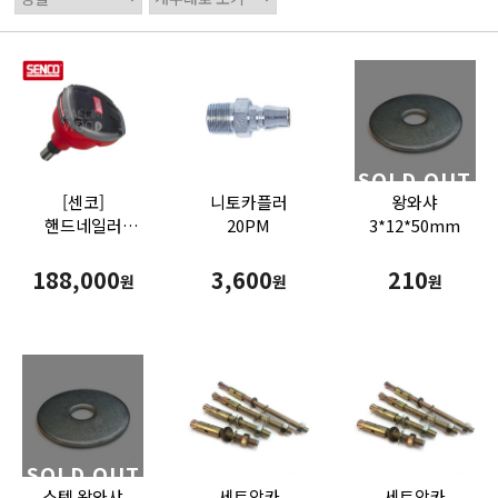
SOLD OUT
[센코]
니토카플러
왕와샤
핸드네일러
20PM
3*12*50mm
Hand Nailer
(PC0781)
188,000
3,600
210
원
원
원
SOLD OUT
스텐 왕와샤
세트앙카
세트앙카