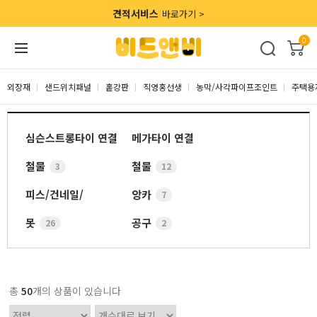
견적서비스
바로가기 >
0
외장재
샌드위치패널
홑강판
직영홍선생
농막/사각파이프조인트
주택용
심슨스트롱타이 연결
메가타이 연결
철물
철물
3
12
피스/건네일/
앙카
7
못
공구
26
2
총
50
개의 상품이 있습니다