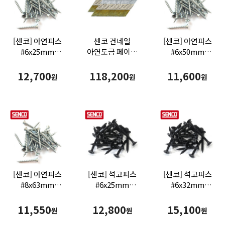
[센코] 아연피스
센코 건네일
[센코] 아연피스
#6x25mm
아연도금 페이퍼
#6x50mm
(1000ea)
83mm
(500ea)
(3000PCS/Box)
12,700
118,200
11,600
원
원
원
[센코] 아연피스
[센코] 석고피스
[센코] 석고피스
#8x63mm
#6x25mm
#6x32mm
(300ea)
(1000ea) (외날)
(1000ea) (외날)
11,550
12,800
15,100
원
원
원