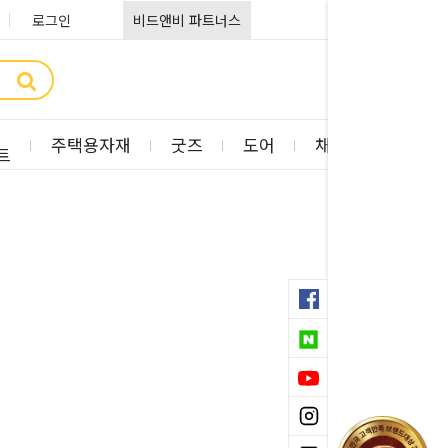
로그인
비드앤비 파트너스
주택용자재
굿즈
도어
채광판
부자
트