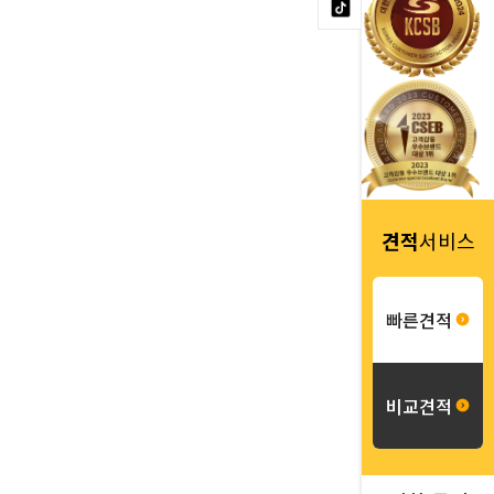
견적
서비스
빠른견적
비교견적