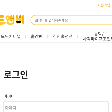
회원가입
농막/
샌드위치패널
홑강판
직영홍선생
사각파이프조인
로그인
아이디