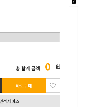
0
원
총 합계 금액
바로구매