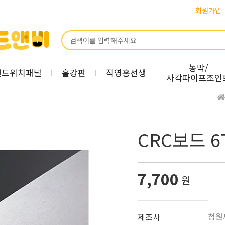
회원가입
농막/
샌드위치패널
홑강판
직영홍선생
사각파이프조인
CRC보드 6T
7,700
원
청원
제조사