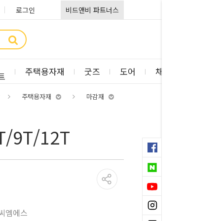
로그인
비드앤비 파트너스
주택용자재
굿즈
도어
채광판
부자
트
주택용자재
마감재
/9T/12T
씨엠에스