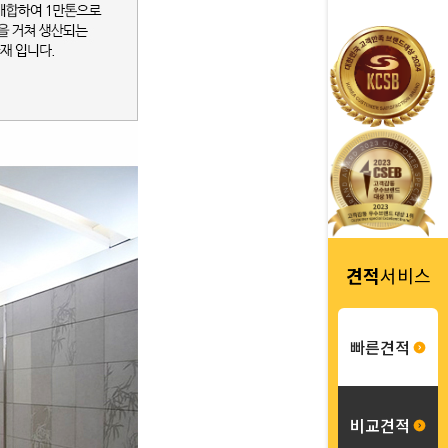
견적
서비스
빠른견적
비교견적