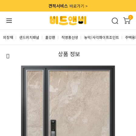
견적서비스
바로가기 >
0
외장재
샌드위치패널
홑강판
직영홍선생
농막/사각파이프조인트
주택용
상품 정보