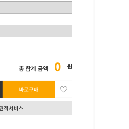
0
원
총 합계 금액
바로구매