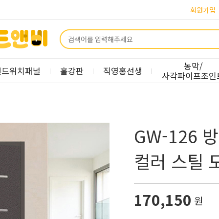
회원가입
농막/
샌드위치패널
홑강판
직영홍선생
사각파이프조인
GW-126
컬러 스틸 
170,150
원