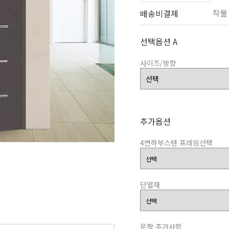
착불
배송비결제
선택옵션 A
사이즈/방향
추가옵션
4면하부스텐 프레임선택
단열재
문짝 추가사항