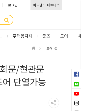
로그인
비드앤비 파트너스
주택용자재
굿즈
도어
채광판
부자
트
도어
 방화문/현관문
도어 단열가능