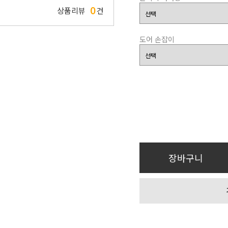
0
상품리뷰
건
도어 손잡이
장바구니