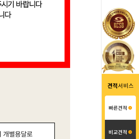
견적
서비스
빠른견적
비교견적