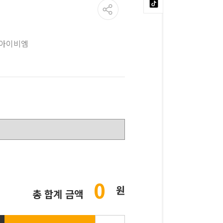
아이비엠
0
원
총 합계 금액