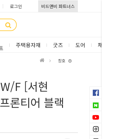
로그인
비드앤비 파트너스
주택용자재
굿즈
도어
채광판
부자
트
창호
W/F [서현
] 프론티어 블랙