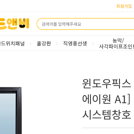
회원가입
농막/
샌드위치패널
홑강판
직영홍선생
사각파이프조인
윈도우픽스 
에이원 A1
시스템창호