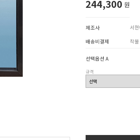
244,300
원
서현
제조사
배송비결제
착불
선택옵션 A
규격