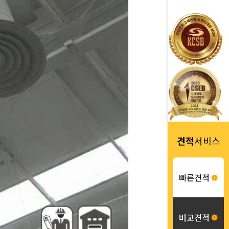
견적
서비스
빠른견적
비교견적