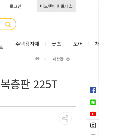
로그인
비드앤비 파트너스
주택용자재
굿즈
도어
채광판
부자
트
채광판
복층판 225T