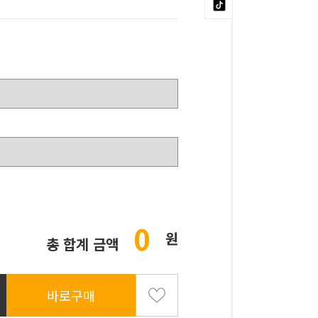
0
원
총 합계 금액
바로구매