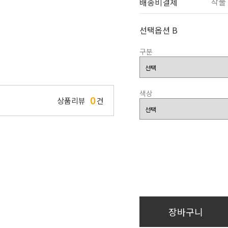
착불
배송비결제
선택옵션 B
구분
색상
0
상품리뷰
건
장바구니