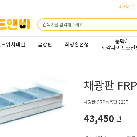
회원가입
농막/
샌드위치패널
홑강판
직영홍선생
사각파이프조인
채광판 FRP
채광판 FRP복층판 225T
43,450
원