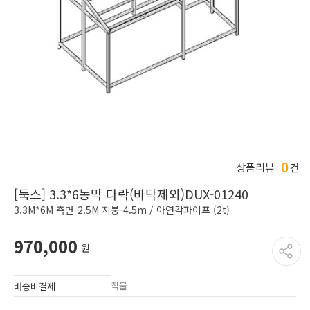
0
상품리뷰
건
[둑스] 3.3*6농막 다락(바닥제외)DUX-01240
3.3M*6M 측면-2.5M 지붕-4.5m / 아연각파이프 (2t)
970,000
원
착불
배송비결제