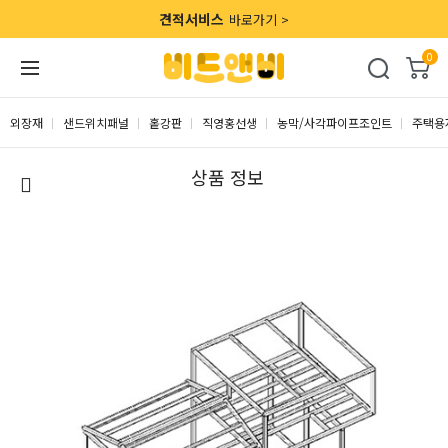
견적서비스
바로가기 >
0
외장재
샌드위치패널
홑강판
직영홍선생
농막/사각파이프조인트
주택용
상품 정보