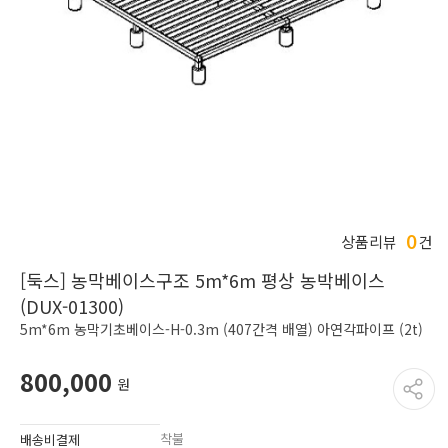
0
상품리뷰
건
[둑스] 농막베이스구조 5m*6m 평상 농박베이스
(DUX-01300)
5m*6m 농막기초베이스-H-0.3m (407간격 배열) 아연각파이프 (2t)
800,000
원
착불
배송비결제