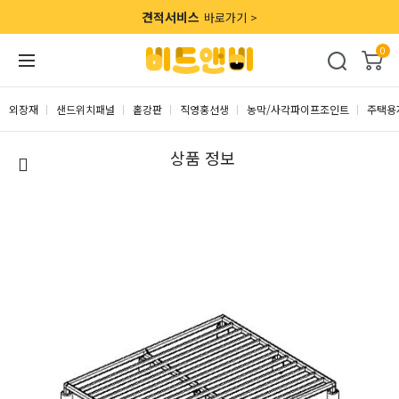
견적서비스
바로가기 >
0
외장재
샌드위치패널
홑강판
직영홍선생
농막/사각파이프조인트
주택용
상품 정보