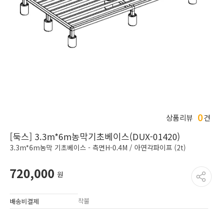
0
상품리뷰
건
[둑스] 3.3m*6m농막기초베이스(DUX-01420)
3.3m*6m농막 기초베이스 - 측면H-0.4M / 아연각파이프 (2t)
720,000
원
착불
배송비결제