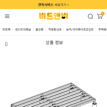
견적서비스
바로가기 >
0
외장재
샌드위치패널
홑강판
직영홍선생
농막/사각파이프조인트
주택용
상품 정보