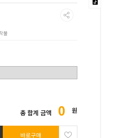
착불
0
원
총 합계 금액
바로구매