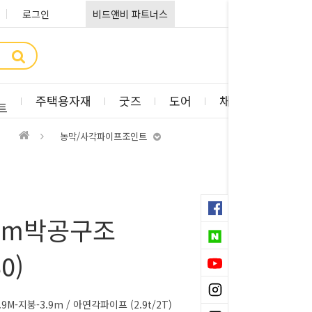
로그인
비드앤비 파트너스
주택용자재
굿즈
도어
채광판
부자
트
농막/사각파이프조인트
1m박공구조
0)
9M-지붕-3.9m / 아연각파이프 (2.9t/2T)