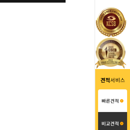
견적
서비스
빠른견적
비교견적