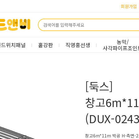
회원가입
농막/
샌드위치패널
홑강판
직영홍선생
사각파이프조인
[둑스]
창고6m*1
(DUX-0243
창고6m*11m 박공 H-측면-2.