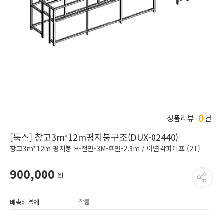
0
상품리뷰
건
[둑스] 창고3m*12m평지붕구조(DUX-02440)
창고3m*12m 평지붕 H-전면-3M-후면-2.9m / 아연각파이프 (2T)
900,000
원
착불
배송비결제