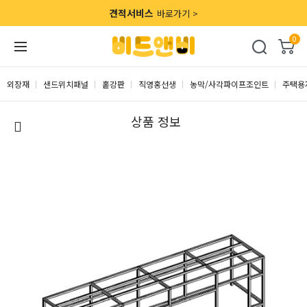
견적서비스
바로가기 >
0
외장재
샌드위치패널
홑강판
직영홍선생
농막/사각파이프조인트
주택용
상품 정보