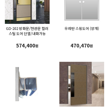
GD-202 방화문/현관문 컬러
우레탄 스윙도어 (양개)
스틸 도어 단열/내화가능
574,400
470,470
원
원