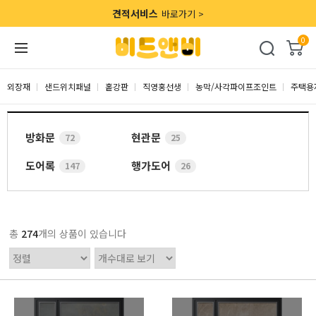
견적서비스
바로가기 >
0
외장재
샌드위치패널
홑강판
직영홍선생
농막/사각파이프조인트
주택용
방화문
현관문
72
25
도어록
행가도어
147
26
총
274
개의 상품이 있습니다